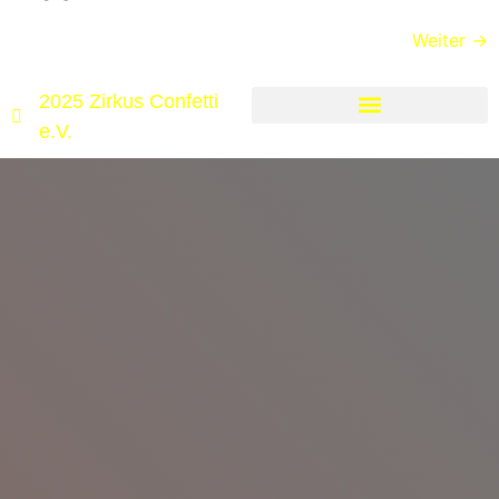
Weiter
→
2025 Zirkus Confetti
e.V.
Cookie-Richtlinie (EU)