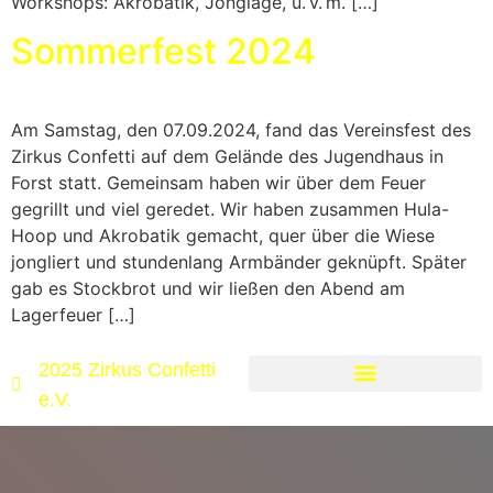
Workshops: Akrobatik, Jonglage, u. v. m. […]
Sommerfest 2024
Am Samstag, den 07.09.2024, fand das Vereinsfest des
Zirkus Confetti auf dem Gelände des Jugendhaus in
Forst statt. Gemeinsam haben wir über dem Feuer
gegrillt und viel geredet. Wir haben zusammen Hula-
Hoop und Akrobatik gemacht, quer über die Wiese
jongliert und stundenlang Armbänder geknüpft. Später
gab es Stockbrot und wir ließen den Abend am
Lagerfeuer […]
2025 Zirkus Confetti
e.V.
Cookie-Richtlinie (EU)