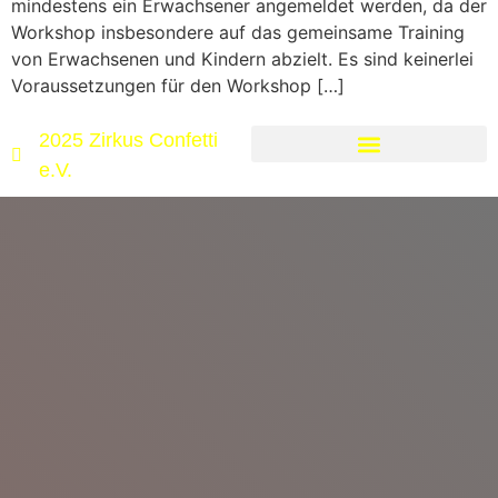
mindestens ein Erwachsener angemeldet werden, da der
Workshop insbesondere auf das gemeinsame Training
von Erwachsenen und Kindern abzielt. Es sind keinerlei
Voraussetzungen für den Workshop […]
2025 Zirkus Confetti
e.V.
Cookie-Richtlinie (EU)