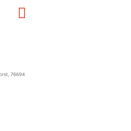
g
orst, 76694