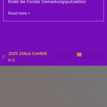
findet die Forster Gemarkungsputzaktion
Read more >
2025 Zirkus Confetti
e.V.
Cookie-Richtlinie (EU)